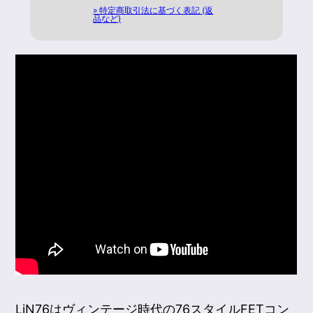
» 特定商取引法に基づく表記 (返
品など)
LiN76はヴィンテージ時代の76スタイルFETコン