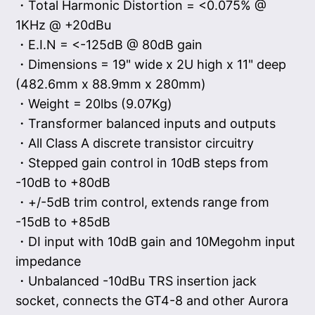
・Total Harmonic Distortion = <0.075% @
1KHz @ +20dBu
・E.I.N = <-125dB @ 80dB gain
・Dimensions = 19" wide x 2U high x 11" deep
(482.6mm x 88.9mm x 280mm)
・Weight = 20lbs (9.07Kg)
・Transformer balanced inputs and outputs
・All Class A discrete transistor circuitry
・Stepped gain control in 10dB steps from
-10dB to +80dB
・+/-5dB trim control, extends range from
-15dB to +85dB
・DI input with 10dB gain and 10Megohm input
impedance
・Unbalanced -10dBu TRS insertion jack
socket, connects the GT4-8 and other Aurora