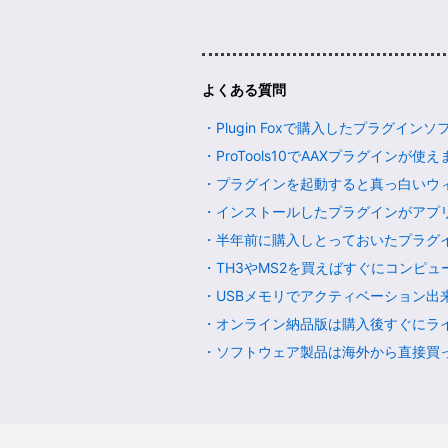
よくある質問
・Plugin Foxで購入したプラグインソ
・ProTools10でAAXプラグインが使えませ
・プラグインを起動すると真っ白いウィンド
・インストールしたプラグインがアプリケー
・半年前に購入しとっておいたプラグイン
・TH3やMS2を買えばすぐにコンピュー
・USBメモリでアクティベーション出来ませ
・オンライン納品版は購入後すぐにライセン
・ソフトウェア製品は海外から直接買った