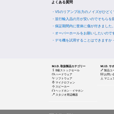
よくある質問
・V5のリアンプ出力のノイズがひどくて使えま
・並行輸入品の方が安いのでそちらを購入し
・保証期間内に筐体に傷が付きました。交換
・オーバーホールをお願いしたいのですが -
・デモ機を試用することはできますか - Q
M.I.D. 取扱製品カテゴリー
M.I.D. 
B級ストックセール
製品ユ
ハードウェア
お問い
ソフトウェア
マニュ
マイクロフォン
スピーカー
ヘッドホン・イヤホン
スタジオ周辺機器