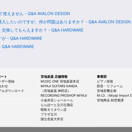
せん - Q&A AVALON DESIGN
たいのですが、何か問題はありますか？ - Q&A AVALON DESIGN
してもらえますか？ - Q&A HARDWARE
 Q&A HARDWARE
&A HARDWARE
サポート
宮地楽器 店舗情報
事業部
ーザー登録
MUSIC ONE 宮地楽器本店
ピアノ技術
合わせ
MIYAJI GUITARS KANDA
防音・リフォーム
アルダウンロード
（宮地楽器 神田店）
宮地音響企画
RECORDING PROSHOP MIYAJI
M.I.D.（Miyaji Import D
小金井店ショールーム
宮地商会 卸営業課
ららぽーと立川立飛店
昭島モリタウン店
プラザ立川
国立音楽大学店