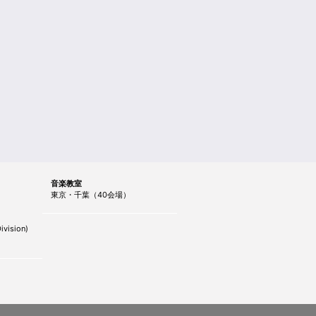
音楽教室
東京・千葉（40会場）
ivision)