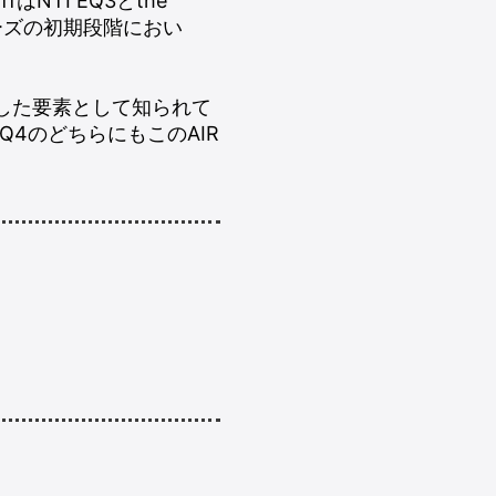
NTI EQ3とthe
シリーズの初期段階におい
も卓越した要素として知られて
EQ4のどちらにもこのAIR