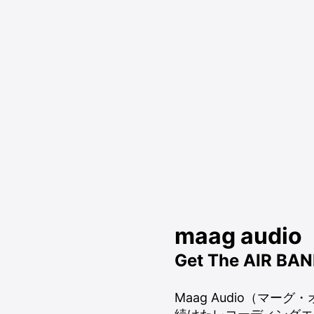
maag audio
Get The AIR BA
Maag Audio（マ