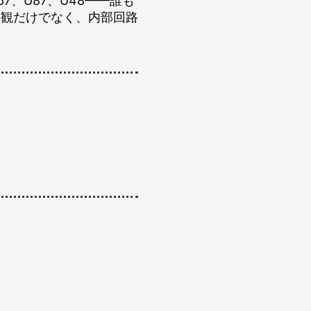
67、U87、U48——誰も
外観だけでなく、内部回路