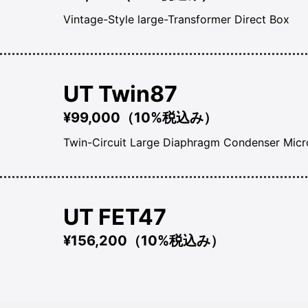
Vintage-Style large-Transformer Direct Box
UT Twin87
¥99,000（10%税込み）
Twin-Circuit Large Diaphragm Condenser Mic
UT FET47
¥156,200（10%税込み）