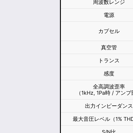
周波数レンジ
電源
カプセル
真空管
トランス
感度
全高調波歪率
（1kHz, 1Pa時 / アン
出力インピーダン
最大音圧レベル（1% TH
S/N比