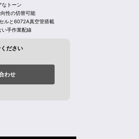
アなトーン
指向性の切替可能
セルと6072A真空管搭載
ない手作業配線
せください
合わせ