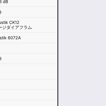
3 dB
ト
stik CK12
ージダイアフラム
stik 6072A
B