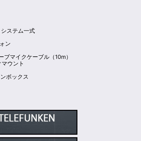
・システム一式
フォン
製チューブマイクケーブル（10m）
ョックマウント
ォンボックス